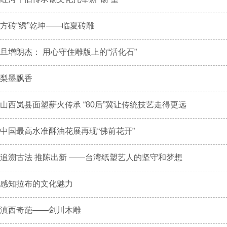
方砖“绣”乾坤——临夏砖雕
旦增朗杰： 用心守住雕版上的“活化石”
梨墨飘香
山西岚县面塑薪火传承 “80后”冀让传统技艺走得更远
中国最高水准酥油花展再现“佛前花开”
追溯古法 推陈出新 ——台湾纸塑艺人的坚守和梦想
感知拉布的文化魅力
滇西奇葩——剑川木雕