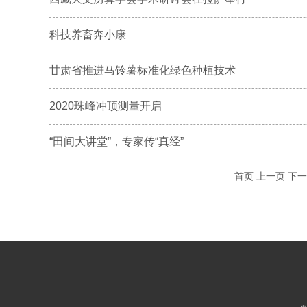
科技养畜奔小康
甘肃省推进马铃薯标准化绿色种植技术
2020珠峰冲顶测量开启
“田间大讲堂”，专家传“真经”
首页
上一页
下一