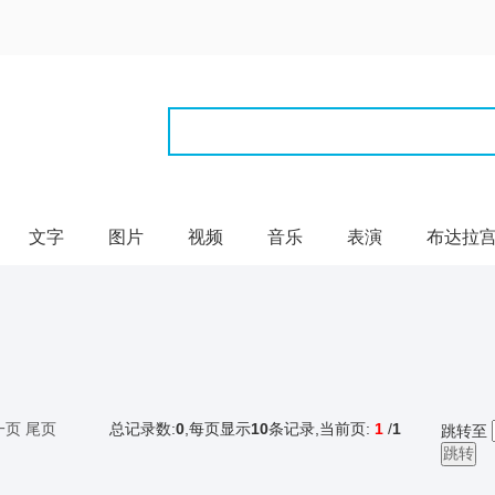
文字
图片
视频
音乐
表演
布达拉
一页
尾页
总记录数:
0
,每页显示
10
条记录,当前页:
1
/
1
跳转至