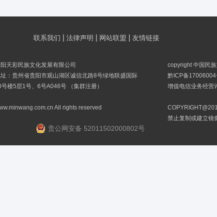
|
|
|
联系我们
法律声明
网站联盟
友情链接
贵阳天彩民族文化发展有限公司
copyright 中国
地址：贵州省贵阳市观山湖区诚信北路8号绿地联盛国际
黔ICP备17006004
0号楼5层1号、6号A046号 （集群注册）
增值电信业务经营许可
ww.minwang.com.cn All rights reserved
COPYRIGHT@
禁止复制或建立镜
贵公网安备 52011502000802号