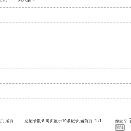
页
尾页
总记录数:
8
,每页显示
10
条记录,当前页:
1
/
1
跳转至