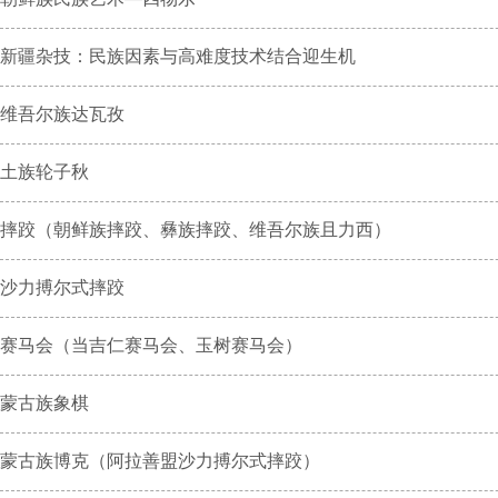
新疆杂技：民族因素与高难度技术结合迎生机
维吾尔族达瓦孜
土族轮子秋
摔跤（朝鲜族摔跤、彝族摔跤、维吾尔族且力西）
沙力搏尔式摔跤
赛马会（当吉仁赛马会、玉树赛马会）
蒙古族象棋
蒙古族博克（阿拉善盟沙力搏尔式摔跤）