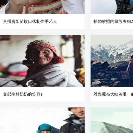
贵州贵阳苗族口弦制作手艺人
拍婚纱照的藏族夫妇2
文部南村奶奶的笑容1
雅鲁藏布大峡谷唯一