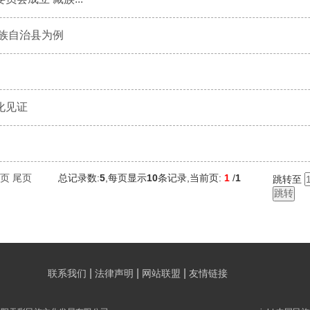
族自治县为例
化见证
页
尾页
总记录数:
5
,每页显示
10
条记录,当前页:
1
/
1
跳转至
|
|
|
联系我们
法律声明
网站联盟
友情链接