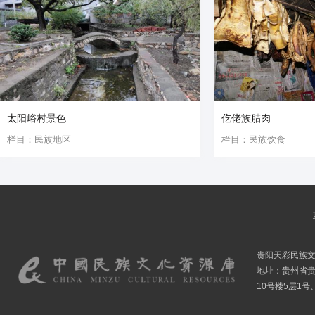
太阳峪村景色
仡佬族腊肉
栏目：民族地区
栏目：民族饮食
贵阳天彩民族
地址：贵州省贵
10号楼5层1号