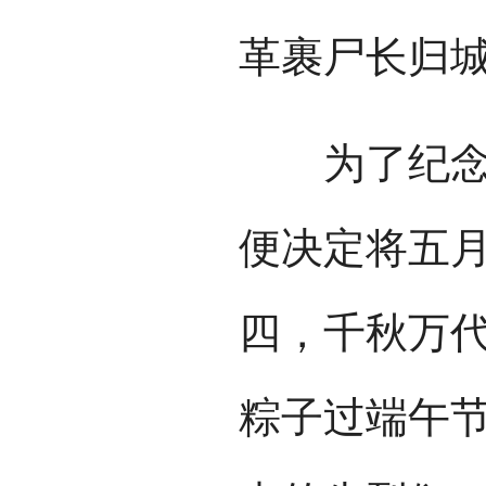
革裹尸长归
为了纪念杨
便决定将五
四，千秋万
粽子过端午