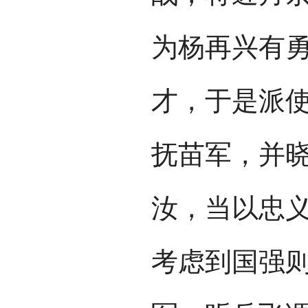
为杨再兴有
才，于是派
抚苗军，并晓
汝，当以忠义
考虑到国强