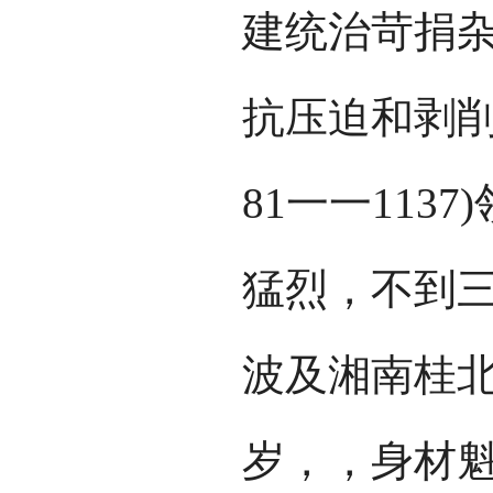
建统治苛捐
抗压迫和剥削
81一一113
猛烈，不到
波及湘南桂北
岁，，身材