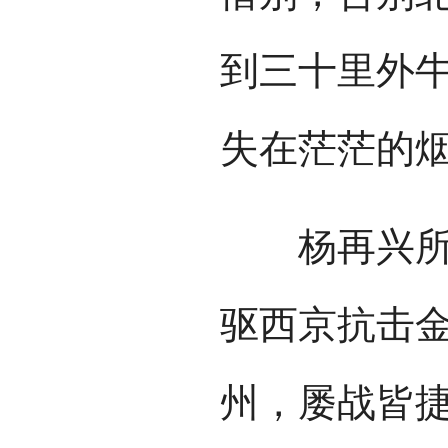
到三十里外牛
失在茫茫的
杨再兴所部
驱西京抗击
州，屡战皆捷