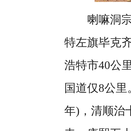
喇嘛洞宗教
特左旗毕克
浩特市40公里
国道仅8公里
年)，清顺治