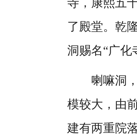
寺，康熙五十
了殿堂。乾隆
洞赐名“广化
喇嘛洞，坐
模较大，由
建有两重院