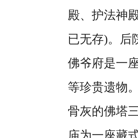
殿、护法神殿
已无存)。后
佛爷府是一
等珍贵遗物
骨灰的佛塔三
庙为一座藏