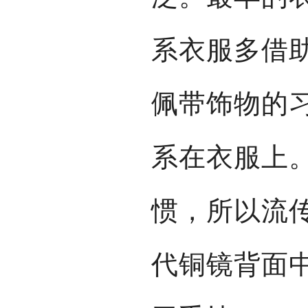
系衣服多借
佩带饰物的
系在衣服上
惯，所以流
代铜镜背面