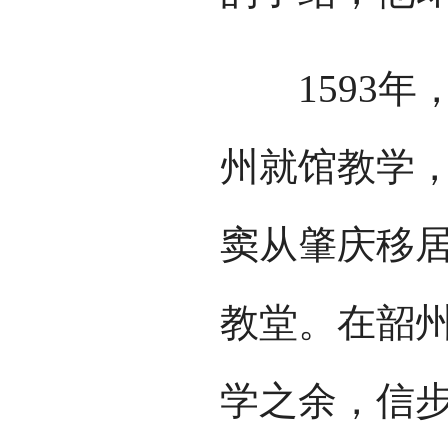
1593年
州就馆教学，
窦从肇庆移
教堂。在韶
学之余，信