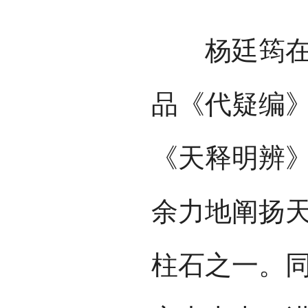
杨廷筠在受
品《代疑编
《天释明辨
余力地阐扬
柱石之一。