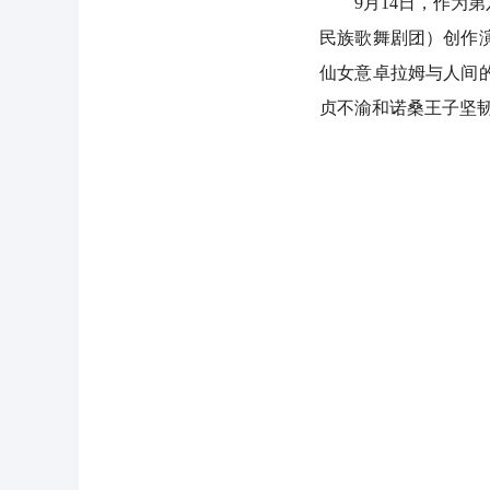
9月14日，作为第
民族歌舞剧团）创作
仙女意卓拉姆与人间
贞不渝和诺桑王子坚