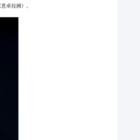
《意卓拉姆》。