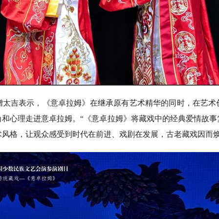
吉表示，《意卓拉姆》在继承原有艺术精华的同时，在艺术
角和心理走进意卓拉姆。“《意卓拉姆》将藏戏中的经典爱情故事
术风格，让观众感受到时代在前进、戏剧在发展，古老藏戏因而焕