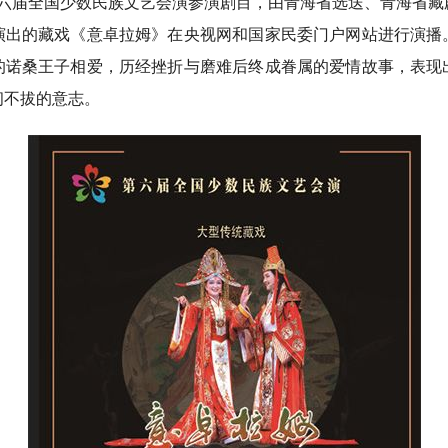
六届全国少数民族文艺会演参演剧目，由青海省选送、青海省藏
演出的藏戏《意卓拉姆》在央视网和国家民委门户网站进行演播
的诺桑王子相爱，历经挫折与磨难后终成眷属的爱情故事，表现
韧不拔的意志。