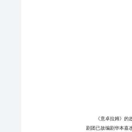
《意卓拉姆》的故事
剧团已故编剧华本嘉改