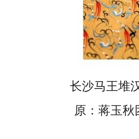
长沙马王堆
原：蒋玉秋