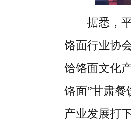
据悉，平凉
饹面行业协会
饸饹面文化产
饹面”甘肃餐
产业发展打