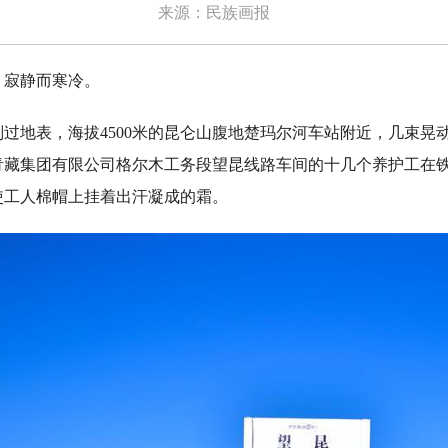
来源：民族画报
寂静而寒冷。
地表，海拔4500米的昆仑山腹地楚玛尔河车站附近，几束晃
青藏集团有限公司格尔木工务段望昆线路车间的十几个养护工在
使工人棉帽上挂着出汗凝成的霜。