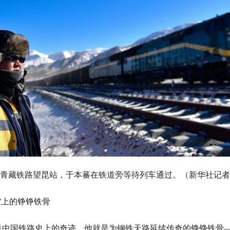
，在青藏铁路望昆站，于本蕃在铁道旁等待列车通过。（新华社记者
上的铮铮铁骨
国铁路史上的奇迹，他就是为钢铁天路延续传奇的铮铮铁骨—