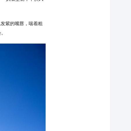
黑发紫的嘴唇，喘着粗
会。