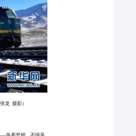
张龙 摄影）
—执着坚韧，不惧风