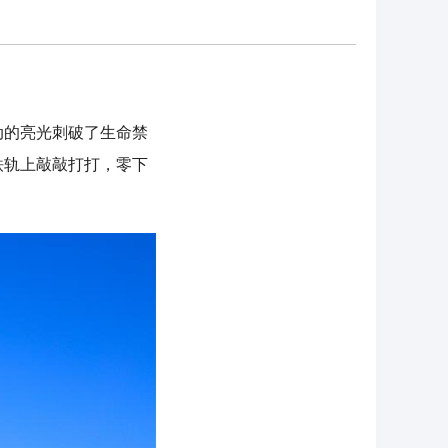
动的亮光刺破了生命禁
铁轨上敲敲打打，零下