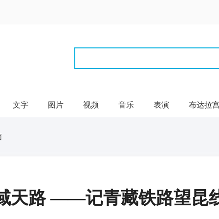
文字
图片
视频
音乐
表演
布达拉
面
域天路 ——记青藏铁路望昆