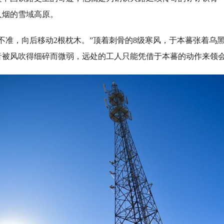
人烟的雪域高原。
准，向后移动2根枕木。”顶着刺骨的8级寒风，于本蕃张着乌
音被风吹得细碎而微弱，远处的工人只能凭借于本蕃的动作来领