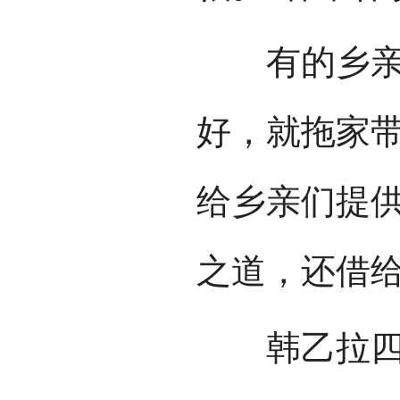
有的乡亲听
好，就拖家
给乡亲们提
之道，还借
韩乙拉四难