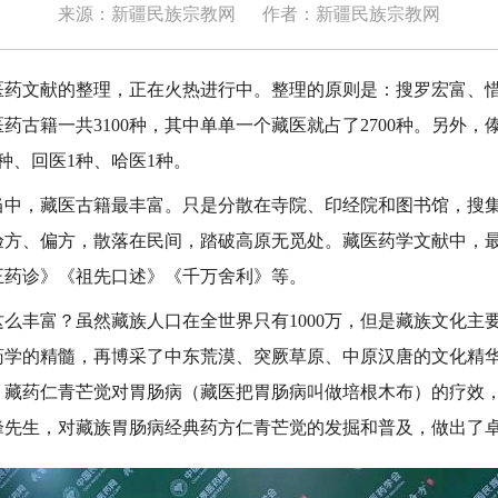
来源：新疆民族宗教网
作者：新疆民族宗教网
文献的整理，正在火热进行中。整理的原则是：搜罗宏富、惜
药古籍一共3100种，其中单单一个藏医就占了2700种。另外，傣医
8种、回医1种、哈医1种。
中，藏医古籍最丰富。只是分散在寺院、印经院和图书馆，搜
验方、偏方，散落在民间，踏破高原无觅处。藏医药学文献中，
王药诊》《祖先口述》《千万舍利》等。
丰富？虽然藏族人口在全世界只有1000万，但是藏族文化主
药学的精髓，再博采了中东荒漠、突厥草原、中原汉唐的文化精
！藏药仁青芒觉对胃肠病（藏医把胃肠病叫做培根木布）的疗效
峰先生，对藏族胃肠病经典药方仁青芒觉的发掘和普及，做出了