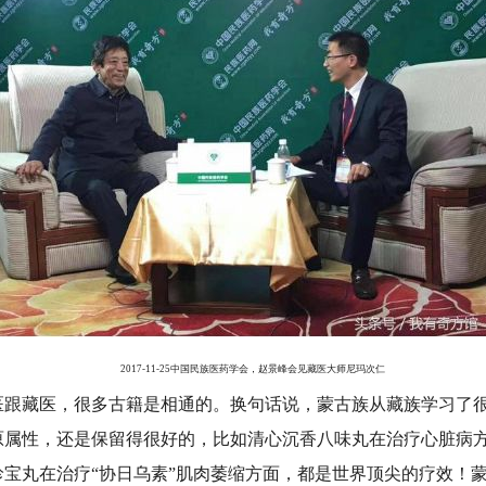
2017-11-25中国民族医药学会，赵景峰会见藏医大师尼玛次仁
藏医，很多古籍是相通的。换句话说，蒙古族从藏族学习了很
原属性，还是保留得很好的，比如清心沉香八味丸在治疗心脏病
珍宝丸在治疗“协日乌素”肌肉萎缩方面，都是世界顶尖的疗效！