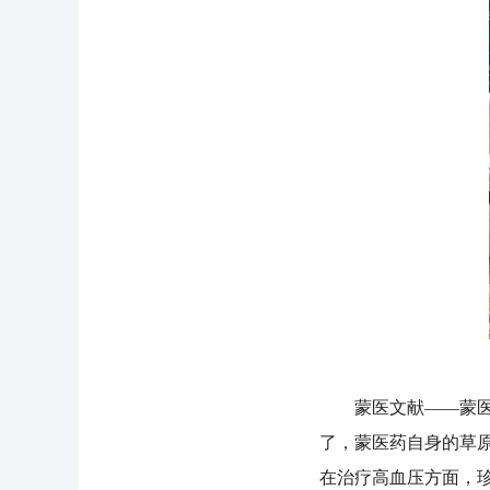
蒙医文献——蒙医跟
了，蒙医药自身的草
在治疗高血压方面，