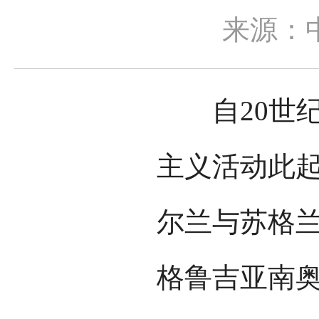
来源：
自20世纪
主义活动此
尔兰与苏格
格鲁吉亚南