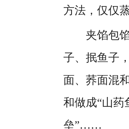
方法，仅仅蒸
夹馅包馅做
子、抿鱼子
面、荞面混和
和做成“山药
垒”……