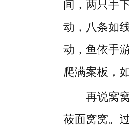
间，两只手
动，八条如
动，鱼依手
爬满案板，
再说窝窝。
莜面窝窝。