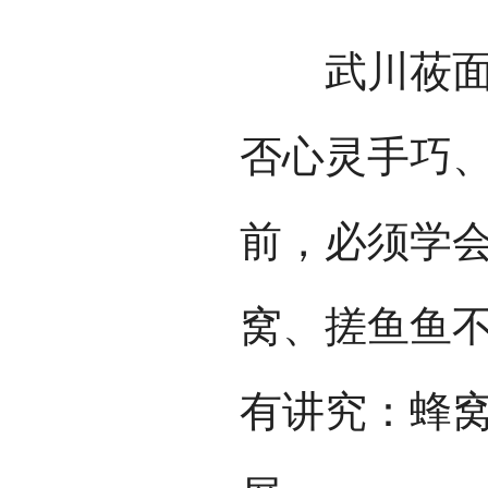
武川莜面是
否心灵手巧
前，必须学
窝、搓鱼鱼
有讲究：蜂