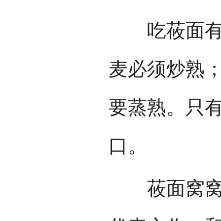
吃莜面有讲
麦必须炒熟
要蒸熟。只有
口。
莜面窝窝、