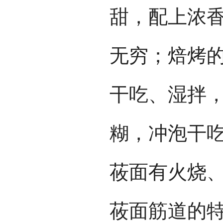
甜，配上浓
无穷；焙烤
干吃、湿拌
糊，冲泡干吃
莜面有火烧
莜面筋道的