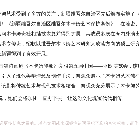
艺术受到了多方的关注，新疆维吾尔自治区先后颁布实施了《
例》《新疆维吾尔自治区维吾尔木卡姆艺术保护条例》，在哈密
民间木卡姆班社相继被恢复并得到扩展，其成员多次在海内外演
艺术专修班，招收以维吾尔木卡姆艺术研究为攻读方向的硕士研
在新疆得到了有效开展。
型音舞诗画剧《木卡姆印象》亮相第五届中国——亚欧博览会，该
，引入了现代美学理念及创作手法，向观众展示了木卡姆艺术独
，该剧将传统艺术与现代技术相结合，向观众充分展示了木卡姆
，她们会将乐团一直办下去，让这份文化瑰宝代代相传。
递更多信息之目的。若有文图或来源标注错误侵犯了您的合法权益，请作