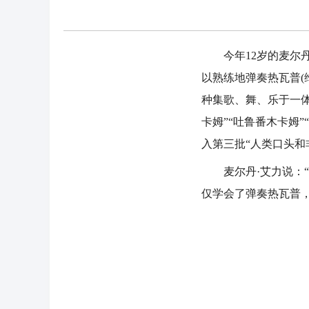
今年12岁的麦尔丹
以熟练地弹奏热瓦普(
种集歌、舞、乐于一体
卡姆”“吐鲁番木卡姆
入第三批“人类口头和
麦尔丹·艾力说：“
仅学会了弹奏热瓦普，