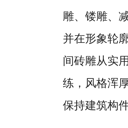
雕、镂雕、
并在形象轮
间砖雕从实
练，风格浑
保持建筑构