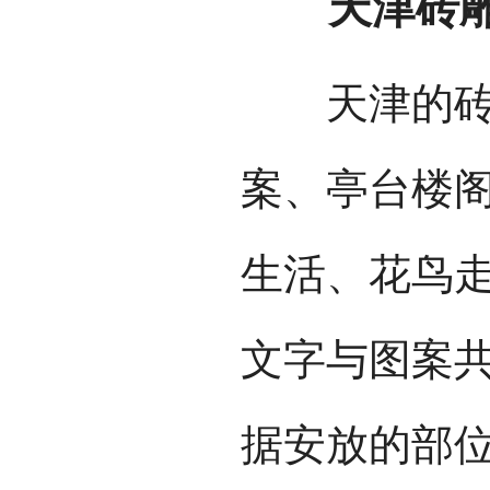
苏派砖
苏派砖雕是
之一，明代
熙、乾隆以
己精细典雅的