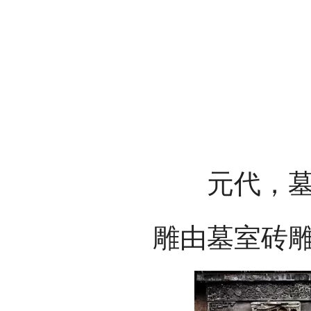
元代，墓室
雕由墓室砖