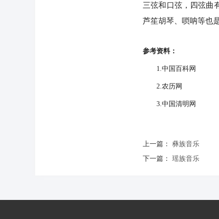
三弦和口弦，四弦曲
芦笙胡琴、唢呐等也
参考资料：
1.中国百科网
2.农历网
3.中国清明网
上一篇：
彝族音乐
下一篇：
瑶族音乐