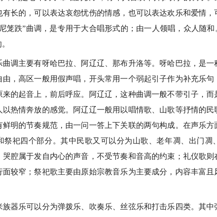
也有长的，可以表达哀怨忧伤的情感，也可以表达欢乐和爱情，
尼笼跌”曲调，是专用于大合唱形式的；由一人领唱，众人随和
的。
调主要有呀哈巴拉、阿辽辽、那布升洛等。呀哈巴拉，是一
自由，高区一般用假声唱，开头常用一个弱起引子作为补充乐句
原来的起音上，前后呼应。阿辽辽，这种曲调一般不带引子，而
人以热情奔放的感觉。阿辽辽一般用以唱情歌、山歌等抒情的民
有鲜明的节奏规范，由一问一答上下关联的两句构成。在声乐方
和祭祀四个部分。其中民歌又可以分为山歌、老年凋、出门凋
；哭腔属于发自内心的声音，不受节奏和音高的约束；礼仪歌则
行面较窄；祭祀歌主要由原始宗教音乐为主要成分，内容丰富且
器乐可以分为弹拨乐、吹奏乐、丝弦乐和打击乐四类。其中