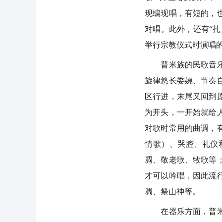
现编现唱，有短的，
对唱。此外，还有“扎
举行宗教仪式时演唱
普米族的民歌音乐曲
旋律悠长委婉、节奏
区行进，末尾又回到
为开头，一开始就给
对歌时常用的曲调，
情歌）、哭腔、礼仪
凋、敬老歌、牧歌等
才可以吟唱，因此流
凋、祭山神等。
在器乐方面，普米族