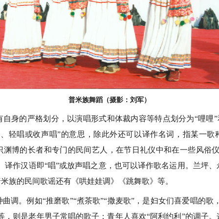
普米族舞蹈（摄影：刘军）
身的严格划分，以演唱形式和体裁内容等特点划分为“哩哩”和“
唱、轻唱或收声唱”的意思，除此外还可以译作名词，指某一歌种
识渊博的长者和专门的民间艺人，在节日礼仪中和在一些风俗仪
”）译作汉语即“唱”或放声唱之意，也可以译作歌名运用。兰坪
普米族的民间歌谣还有《哄娃娃调》《跳舞歌》等。
。例如“推磨歌”“煮茶歌”“撒麦歌”，是妇女们喜爱唱的歌，
”等，则是老年男子常唱的歌子；青年人喜欢“阿利约利”的调子