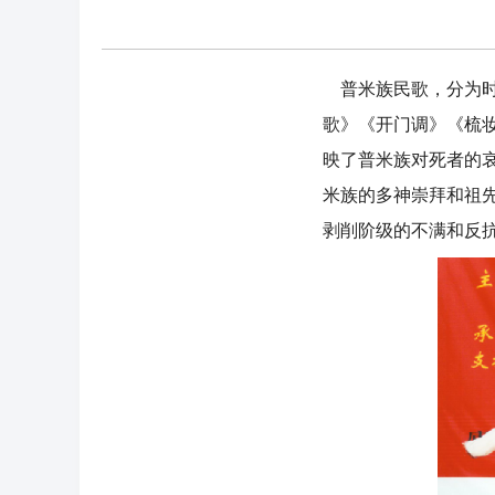
普米族民歌，分为时
歌》《开门调》《梳
映了普米族对死者的
米族的多神崇拜和祖
剥削阶级的不满和反