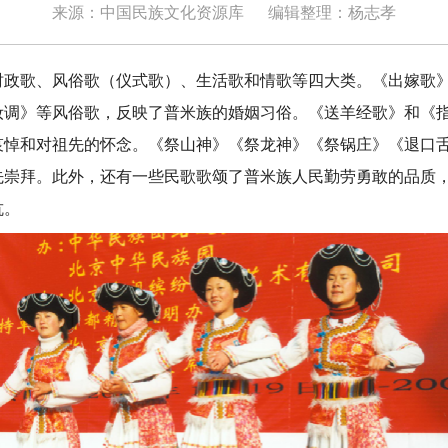
来源：中国民族文化资源库
编辑整理：杨志孝
政歌、风俗歌（仪式歌）、生活歌和情歌等四大类。《出嫁歌
妆调》等风俗歌，反映了普米族的婚姻习俗。《送羊经歌》和《
哀悼和对祖先的怀念。《祭山神》《祭龙神》《祭锅庄》《退口
先崇拜。此外，还有一些民歌歌颂了普米族人民勤劳勇敢的品质
抗。