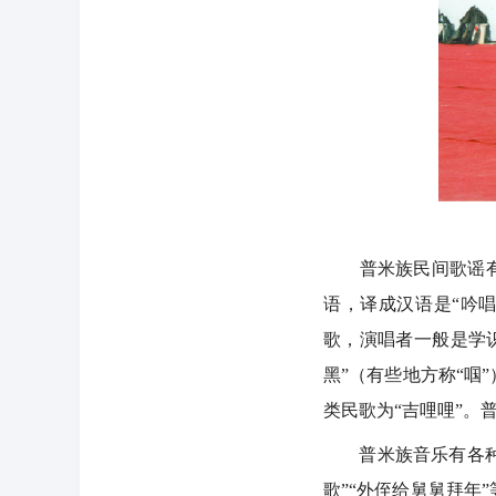
普米族民间歌谣有自
语，译成汉语是“吟
歌，演唱者一般是学
黑”（有些地方称“啯
类民歌为“吉哩哩”。
普米族音乐有各种曲调
歌”“外侄给舅舅拜年