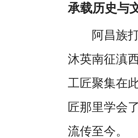
承载历史与
阿昌族打刀
沐英南征滇
工匠聚集在
匠那里学会
流传至今。