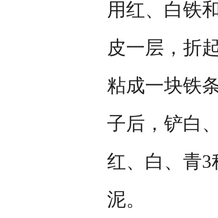
用红、白铁
皮一层，折
粘成一块铁
子后，铲白
红、白、青3
泥。