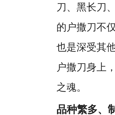
刀、黑长刀
的户撒刀不
也是深受其
户撒刀身上
之魂。
品种繁多、