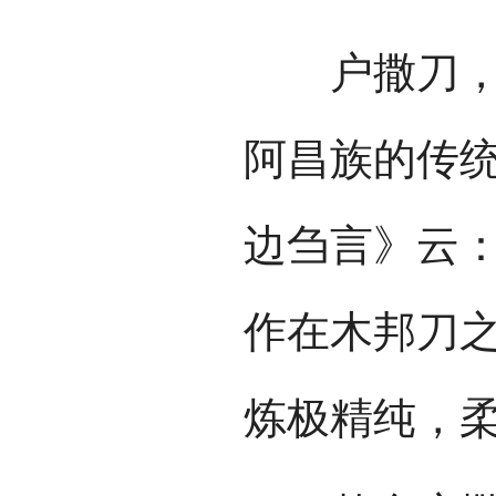
户撒刀，是
阿昌族的传
边刍言》云：
作在木邦刀
炼极精纯，柔