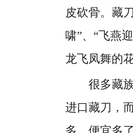
皮砍骨。藏刀
啸”、“飞燕
龙飞凤舞的
很多藏族群
进口藏刀，
多，便宜多了