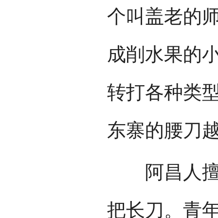
个叫盖老的
成削水果的
转打各种类
东寨的腰刀
阿昌人擅长
把长刀。青