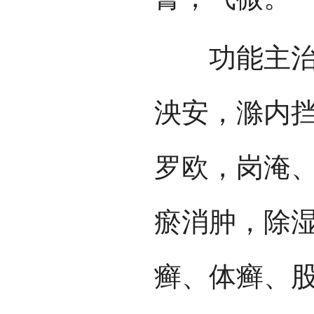
功能主治：
泱安，滁内
罗欧，岗淹、
瘀消肿，除
癣、体癣、