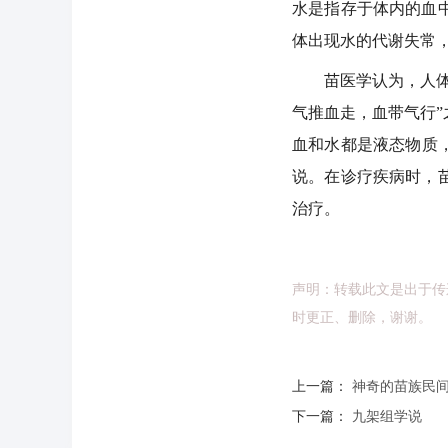
水是指存于体内的血
体出现水的代谢失常
苗医学认为，人体气
气推血走，血带气行
血和水都是液态物质
说。在诊疗疾病时，
治疗。
声明：转载此文是出于传
时更正、删除，谢谢。
上一篇：
神奇的苗族民
下一篇：
九架组学说