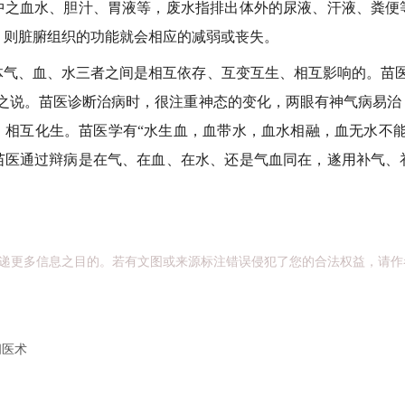
中之血水、胆汁、胃液等，废水指排出体外的尿液、汗液、粪便
，则脏腑组织的功能就会相应的减弱或丧失。
、血、水三者之间是相互依存、互变互生、相互影响的。苗医
”之说。苗医诊断治病时，很注重神态的变化，两眼有神气病易治
，相互化生。苗医学有“水生血，血带水，血水相融，血无水不能
苗医通过辩病是在气、在血、在水、还是气血同在，遂用补气、
递更多信息之目的。若有文图或来源标注错误侵犯了您的合法权益，请作
间医术