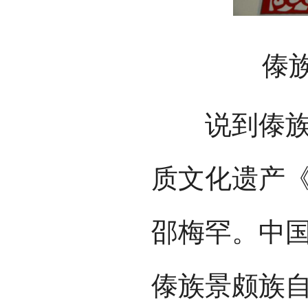
傣族剪
说到傣族剪
质文化遗产
邵梅罕。中
傣族景颇族