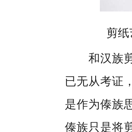
剪纸艺
和汉族剪纸
已无从考证
是作为傣族
傣族只是将