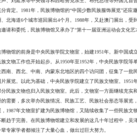
正声、刘延东等中央领导和西哈努克亲王、布托总理等外国元首
分肯定。1981年，民族博物馆的“中国少数民族服饰展览”还应
、北海道6个城市巡回展出4个月。1988年，又赴澳门展出，受到
的邀请和委托，民族博物馆又承办了“第十一届亚洲运动会文化艺
物馆的前身是中央民族学院文物室，始建1951年。新中国成
族文物工作也开始起步。从1950年至1952年，中央民族学院
往西南、西北、中南、内蒙东北地区的四个访问团，征集了一批
片展览。以此为基础，中央民族学院建立了民族文物室。1951
部分民族文物也归入民族文物室。此后，文物室一方面继续充实
研的需要，多次举办民族情况、民族工艺、民族社会形态等展览
，1987年文物室扩建为民族博物馆，又陆续收集了一些民族文
不断趋于完善。在民族博物馆建立和发展的这几十年过程中，吴
一辈专家学者都倾注了大量心血，做出过巨大努力。