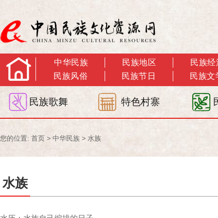
中华民族
民族地区
民族经
民族风俗
民族节日
民族文
民族歌舞
特色村寨
您的位置:
首页
>
中华民族
>
水族
水族