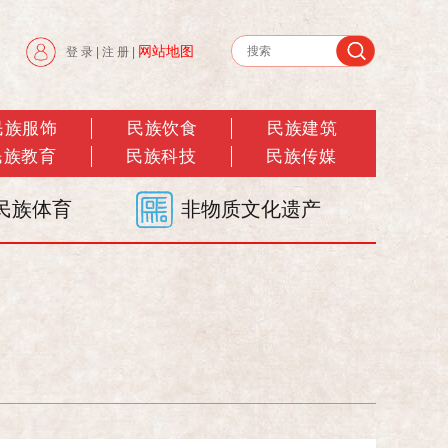
网站地图
登 录
|
注 册
|
民族服饰
民族饮食
民族建筑
民族教育
民族科技
民族传媒
民族体育
非物质文化遗产