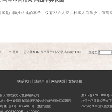
：与草本同枯荣 同四季共轮回
苗寨是由陶姓组成的寨子，仅有28户人家。村寨人口虽少，但苗
页
下一页
尾页
总记录数:
87
,每页显示
5
条记录,当前页:
1
/
18
跳转至
|
|
|
联系我们
法律声明
网站联盟
友情链接
贵阳天彩民族文化发展有限公司
黔ICP备17006004号-
地址：贵州省贵阳市观山湖区诚信北路8号绿地联盛国际
增值电信业务经营许可证B
0号楼5层1号、6号A046号 （集群注册）
copyright 中国民族
编（POSTCODE）：100000