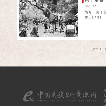
湾子苗寨
2025-12-12
简介：湾子
传。
[详细]
首页
上一
1
邮