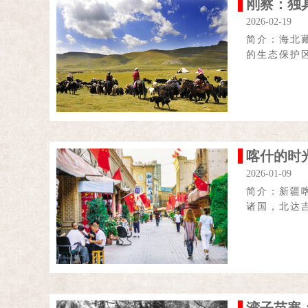
刚察：独
2026-02-19
简介：海北
的生态保护
喀什的时
2026-01-09
简介：新疆
诸国，北达