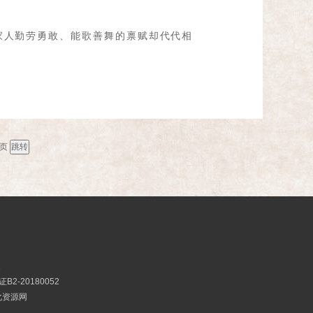
家人勤劳勇敢、能歌善舞的禀赋却代代相
页
2
2-20180052
文化资源网