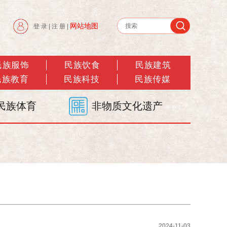
网站地图
登 录
|
注 册
|
民族服饰
民族饮食
民族建筑
民族教育
民族科技
民族传媒
民族体育
非物质文化遗产
2024-11-03