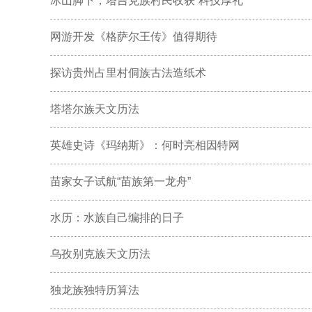
冰山脚下，塔吉克族村民收获“科技厚礼”
网游开发《格萨尔王传》值得期待
探访贵州占里村侗族古法造纸术
塔塔尔族天文历法
英雄史诗《玛纳斯》：何时亮相因特网
苗家女子试航“苗族第一龙舟”
水历：水族自己编排的日子
乌孜别克族天文历法
独龙族独特历算法