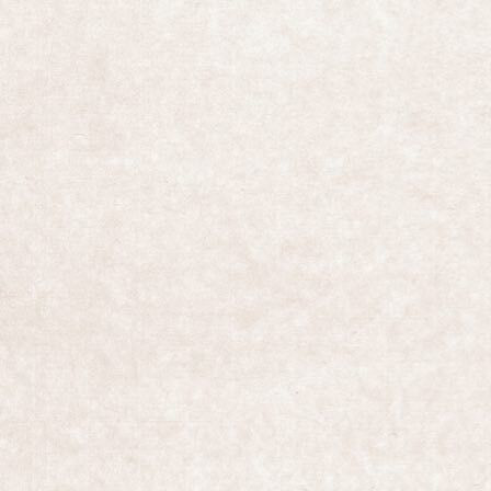
雪顿节-七月一日
中元节-七月十四日
中元节-七月十四日
中元节-七月十四日
中元节-七月十四日
中元节-七月十四日
七月骡马会七月十五日
转山节-七月十五日
七月骡马会-七月十五日
尝新节-六、七月