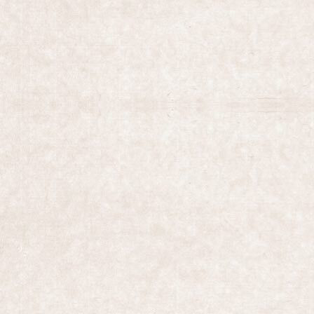
三月三-三月初三
三月三-三月初三
歌节-三月初三
仡佬节-三月初三
歌节-三月初三
三月三-三月初三
三月三-三月初三
三月三-三月初三
歌节-三月初三
三月三-三月初三