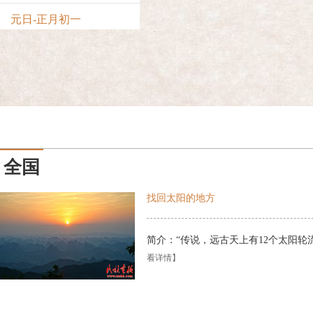
元日-正月初一
春节-正月初一
蒙古族新年-正月初一
蒙古族新年-正月初一
藏历年-正月初一
全国
蒙古族新年-正月初一
找回太阳的地方
羌族大年-正月初一
简介：“传说，远古天上有12个太阳
藏历年-正月初一
看详情】
诺劳孜-正月初一
春节-正月初一