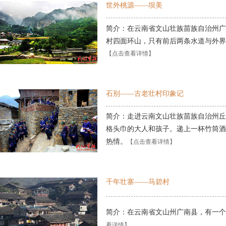
世外桃源——坝美
蒙古族新年-正月初一
简介：在云南省文山壮族苗族自治州广
村四面环山，只有前后两条水道与外界
藏历年-正月初一
【点击查看详情】
过年节-正月初一
灯杆节-正月初一
石别——古老壮村印象记
过年节-正月初一
简介：走进云南文山壮族苗族自治州丘
格头巾的大人和孩子。递上一杯竹筒酒
祈禳节-正月初三
热情。
【点击查看详情】
澡塘节-正月初三
澡塘节-正月初三
千年壮寨——马碧村
春节-正月初五
简介：在云南省文山州广南县，有一个
看详情】