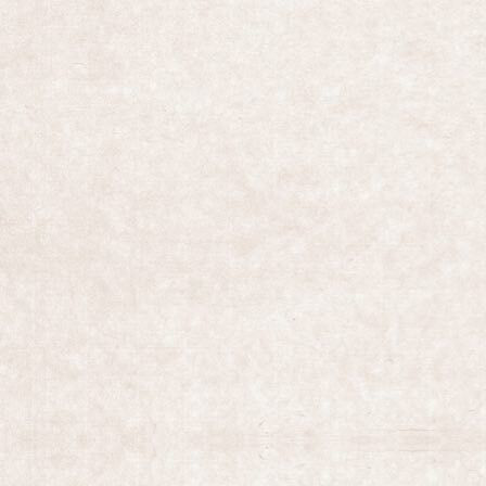
圣纪节-三月十二日
圣纪节-三月十二日
圣纪节-三月十二日
圣纪节-三月十二日
圣纪节-三月十二日
圣纪节-三月十二日
圣纪节-三月十二日
三月龙王庙会三月十五日
鲜花节-三月十五日
三月街-三月十五日