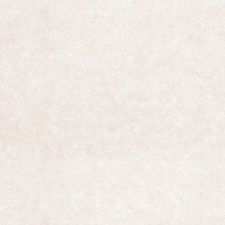
圣纪节-三月十二日
圣纪节-三月十二日
圣纪节-三月十二日
圣纪节-三月十二日
圣纪节-三月十二日
圣纪节-三月十二日
圣纪节-三月十二日
圣纪节-三月十二日
圣纪节-三月十二日
青苗会-三月十二日