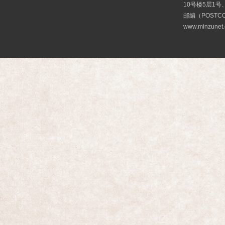
10号楼5层1号
擂台会-二月初二
邮编（POSTCO
www.minzunet.c
二月八-二月初八
二月八-二月初八
二月八-二月初八
刀杆节-二月初八
刀杆节-二月初八
泼火节-二月十九日
泼水节-二月二十九日
斗牛节-二月
旭独龙节-二月