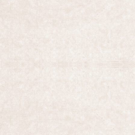
分龙节-五月十五日
米阔鲁节-五月二十二日
米阔鲁节-五月二十二日
龙船节-五月二十四日
龙船节-五月二十四日
龙船节-五月二十四日
龙船节-五月二十四日
龙船节-五月二十四日
龙船节-五月二十四日
龙船节-五月二十四日