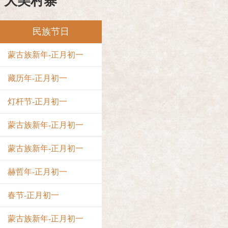
大美村寨
民族节日
蒙古族新年-正月初一
藏历年-正月初一
灯杆节-正月初一
蒙古族新年-正月初一
蒙古族新年-正月初一
赫哲年-正月初一
春节-正月初一
蒙古族新年-正月初一