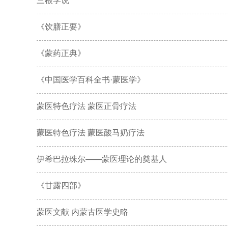
三根学说
《饮膳正要》
《蒙药正典》
《中国医学百科全书·蒙医学》
蒙医特色疗法 蒙医正骨疗法
蒙医特色疗法 蒙医酸马奶疗法
伊希巴拉珠尔——蒙医理论的奠基人
《甘露四部》
蒙医文献 内蒙古医学史略