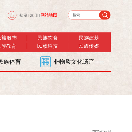
网站地图
登 录
|
注 册
|
民族服饰
民族饮食
民族建筑
民族教育
民族科技
民族传媒
民族体育
非物质文化遗产
2025-02-08