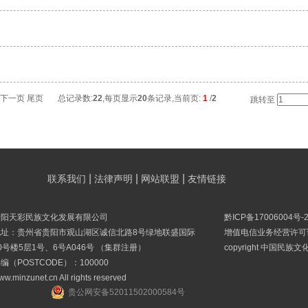
下一页
尾页
总记录数:
22
,每页显示
20
条记录,当前页:
1
/
2
跳转至
|
|
|
联系我们
法律声明
网站联盟
友情链接
贵阳天彩民族文化发展有限公司
黔ICP备17006004号-
地址：贵州省贵阳市观山湖区诚信北路8号绿地联盛国际
增值电信业务经营许可证B
0号楼5层1号、6号A046号 （集群注册）
copyright 中国民族
编（POSTCODE）：100000
ww.minzunet.cn All rights reserved
贵公网安备52011502000584号