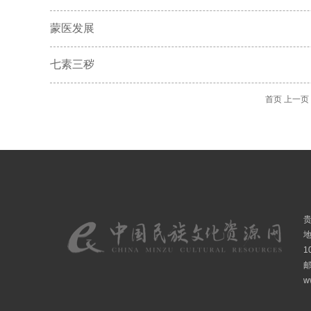
蒙医发展
七素三秽
首页
上一页
1
邮
w