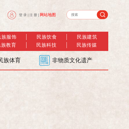
网站地图
登 录
|
注 册
|
民族服饰
民族饮食
民族建筑
民族教育
民族科技
民族传媒
民族体育
非物质文化遗产