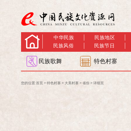
中华民族
民族地区
民族风俗
民族节日
民族歌舞
特色村寨
您的位置:
首页
>
特色村寨
>
大美村寨
>
省份
>
详细页