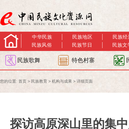
中华民族
民族地区
民族经
民族风俗
民族节日
民族文
民族歌舞
特色村寨
您的位置:
首页
>
民族教育
>
机构与成果
> 详细页面
探访高原深山里的集中