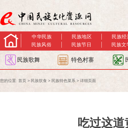
中华民族
民族地区
民族经
民族风俗
民族节日
民族文
民族歌舞
特色村寨
您的位置:
首页
>
民族饮食
>
民族特色菜系
> 详细页面
吃过这道