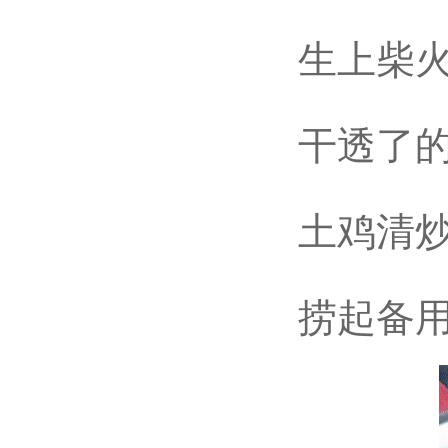
生上柴火
干透了的木
土鸡清炒
捞起备用