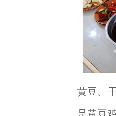
黄豆、干辣
是黄豆鸡必