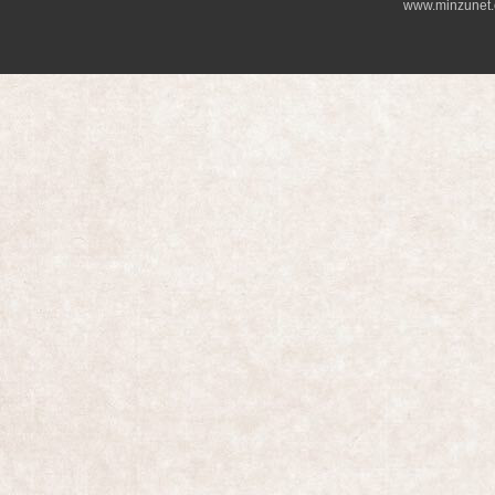
www.minzunet.c