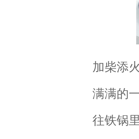
加柴添火
满满的一大
往铁锅里倒