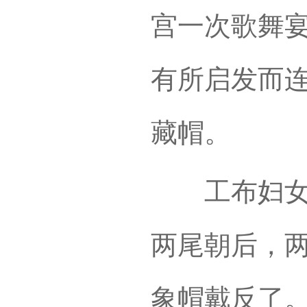
宫一次歌舞
有所启发而
藏帽。
工布妇女戴
两尾朝后，
象帽戴反了