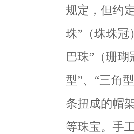
规定，但约定
珠”（珠珠冠
巴珠”（珊瑚
型”、“三角
条扭成的帽
等珠宝。手