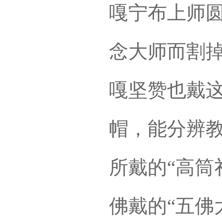
嘎宁布上师圆
念大师而割掉
嘎坚赞也戴这
帽，能分辨
所戴的“高筒
佛戴的“五佛