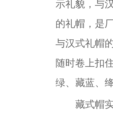
示礼貌，与
的礼帽，是
与汉式礼帽
随时卷上扣
绿、藏蓝、
藏式帽实用