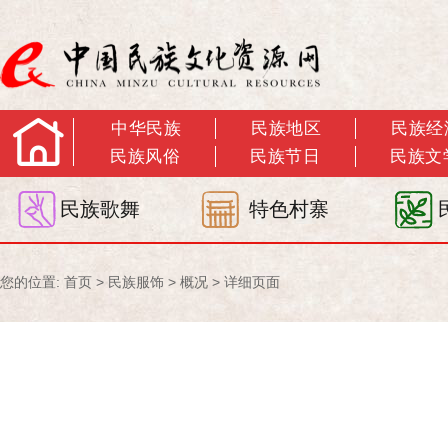
中华民族
民族地区
民族经
民族风俗
民族节日
民族文
民族歌舞
特色村寨
您的位置:
首页
>
民族服饰
>
概况
> 详细页面