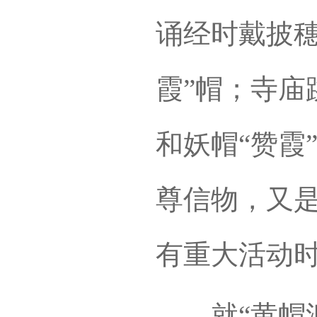
诵经时戴披穗
霞”帽；寺庙
和妖帽“赞霞
尊信物，又
有重大活动
就“黄帽派