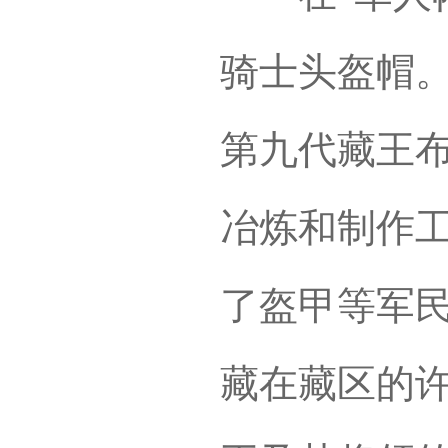
骑士头盔帽
第九代藏王
冶炼和制作
了盔甲等军
藏在藏区的