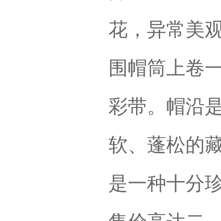
花，异常美
围帽筒上卷
彩带。帽沿
软、蓬松的
是一种十分