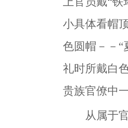
上官员戴“铁
小具体看帽
色圆帽－－“
礼时所戴白
贵族官僚中一
从属于官帽