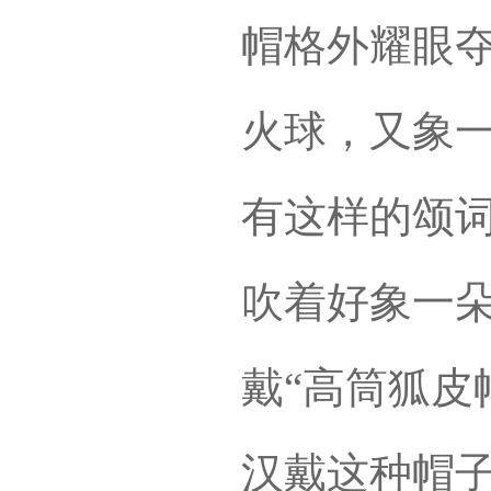
帽格外耀眼
火球，又象
有这样的颂词
吹着好象一朵
戴“高筒狐皮
汉戴这种帽