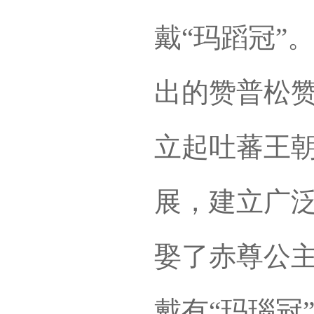
戴“玛蹈冠”
出的赞普松
立起吐蕃王
展，建立广
娶了赤尊公
戴有“玛瑙冠