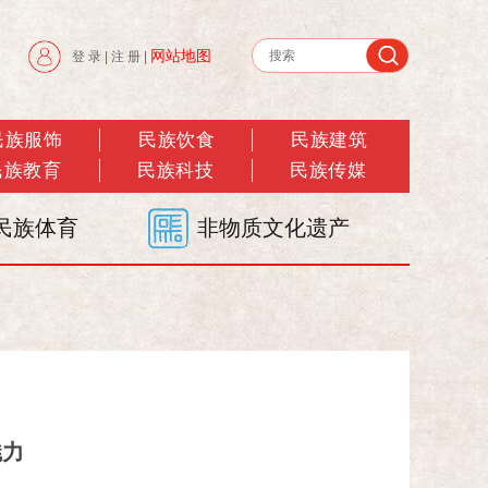
网站地图
登 录
|
注 册
|
民族服饰
民族饮食
民族建筑
民族教育
民族科技
民族传媒
民族体育
非物质文化遗产
魅力