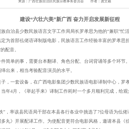
来源：广西壮族自治区民族宗教事务委员会
作者：龚文颖
建设“六壮六美”新广西 奋力开启发展新征程
佬族自治县少数民族语言文字工作局局长罗孝思为他的“兼职”忙
选定为首部仫佬语译制版电影，民族语言工作经验丰富的罗孝思
”的配音。
简单的事，需要台本翻译、角色分配、台词背诵等多个环节。
演绎出来，相当考验配音演员的水平。
，一套设备，在广西电影集团少数民族语电影译制中心，罗孝
。当年4月，《举起手来》译制工作耗时一个多月顺利完成，给观
”，率该县民语局干部在本县各行各业中挑选了7位母语为仫佬
阿多丸》开展配译工作。为使配音更符合电影风格，邀请本县《