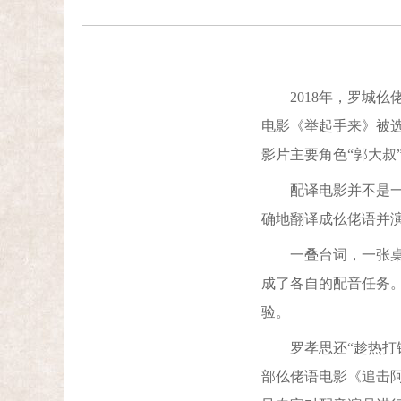
2018年，罗城仫
电影《举起手来》被
影片主要角色“郭大叔
配译电影并不是一件
确地翻译成仫佬语并
一叠台词，一张桌子
成了各自的配音任务
验。
罗孝思还“趁热打铁
部仫佬语电影《追击