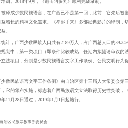
培训。2018年9月，《追击阿多丸》顺利完成录制。
译成少数民族语言，在广西已不是第一回，此前，它先后被翻
日益增长的精神文化需求。《举起手来》多部经典影片的译制，
权益。
统计，广西少数民族人口共有2189万人，占广西总人口的39.2
法规划中，第一类项目（即条件比较成熟、任期内拟提请审议的
个立法项目，分别是少数民族语言文字工作条例、公民文明行为
民族语言文字工作条例》由自治区第十三届人大常委会第三次会
施行，它的颁布实施，标志着广西民族语文立法取得历史性突破，
年11月28日通过，2019年1月1日起施行。
治区民族宗教事务委员会