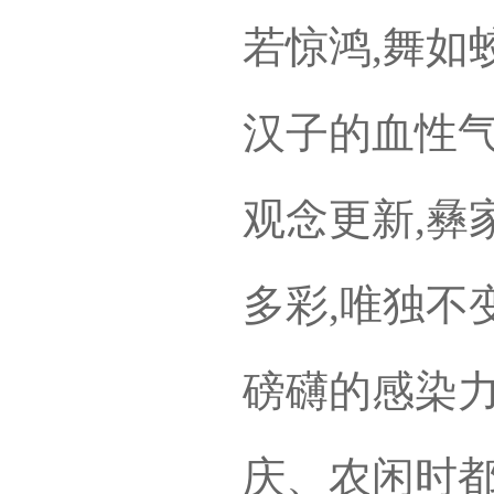
若惊鸿,舞如
汉子的血性气
观念更新,彝
多彩,唯独不
磅礴的感染
庆、农闲时