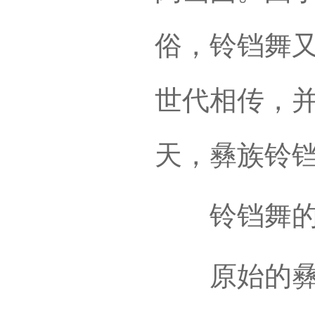
俗，铃铛舞
世代相传，
天，彝族铃
铃铛舞的
原始的彝族