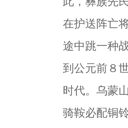
此，彝族先
在护送阵亡
途中跳一种
到公元前８
时代。乌蒙
骑鞍必配铜