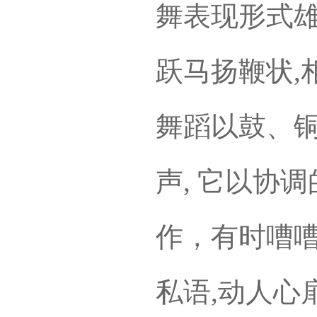
舞表现形式雄
跃马扬鞭状,
舞蹈以鼓、铜
声, 它以协
作，有时嘈嘈
私语,动人心