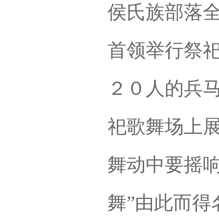
侯氏族部落
首领举行祭
２０人的兵
祀歌舞场上
舞动中要摇响
舞”由此而得