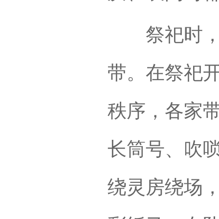
祭祀时，舞
带。在祭祀
秩序，各家
长筒号、吹
绕灵房绕场