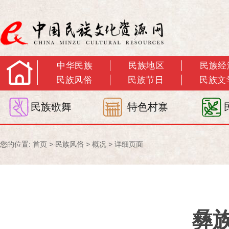
中华民族
民族地区
民族经
民族风俗
民族节日
民族文
民族歌舞
特色村寨
您的位置:
首页
>
民族风俗
>
概况
> 详细页面
彝