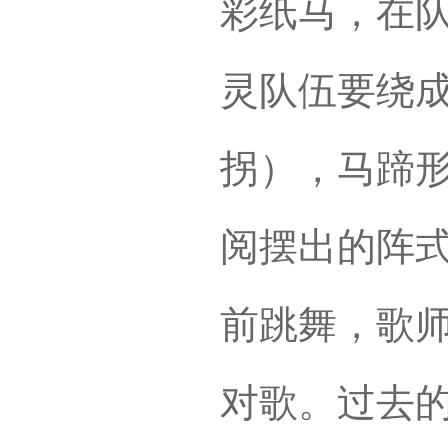
彩纸马，在
灵队伍要绕
拐），马蹄
阅摆出的阵
前跳舞，歌
对歌。过去