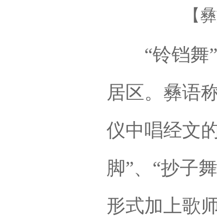
【彝
“铃铛舞”
居区。彝语称
仪中唱经文的
脚”、“抄子
形式加上歌