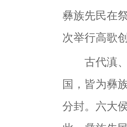
彝族先民在
次举行高歌
古代滇、夜
国，皆为彝
分封。六大