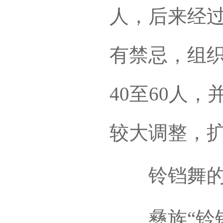
人，后来经
有禁忌，组
40至60人
较大调整，
铃铛舞的
彝族“铃铛