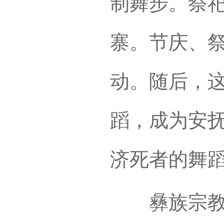
制舞步。祭
寨。节庆、
动。随后，
蹈，成为安
济死者的舞
彝族宗教具