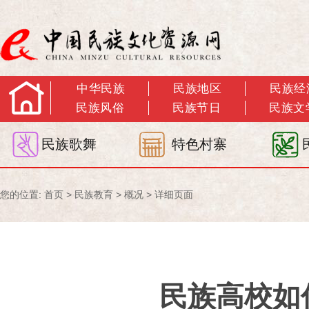
中华民族
民族地区
民族经
民族风俗
民族节日
民族文
民族歌舞
特色村寨
您的位置:
首页
>
民族教育
>
概况
> 详细页面
民族高校如