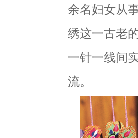
余名妇女从
绣这一古老
一针一线间
流。