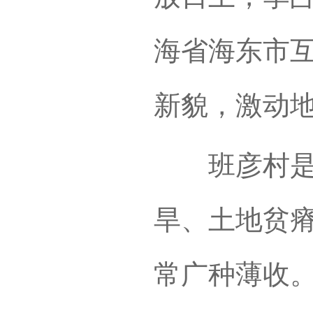
海省海东市
新貌，激动
班彦村是李
旱、土地贫
常广种薄收