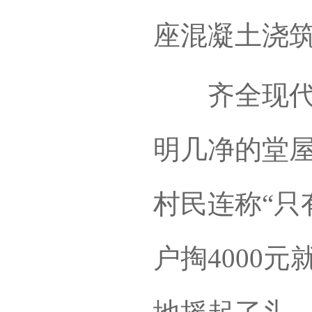
座混凝土浇
齐全现代的
明几净的堂
村民连称“只
户掏4000