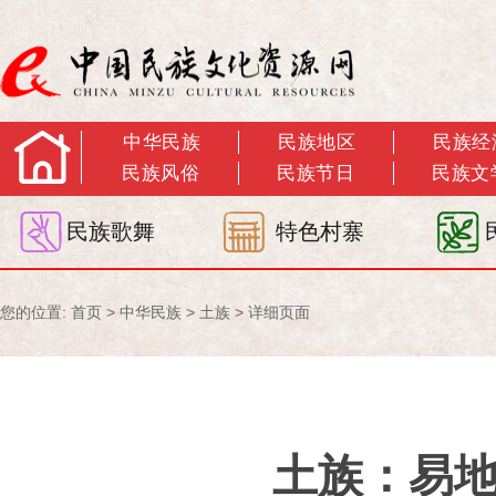
中华民族
民族地区
民族经
民族风俗
民族节日
民族文
民族歌舞
特色村寨
您的位置:
首页
>
中华民族
>
土族
> 详细页面
土族：易地