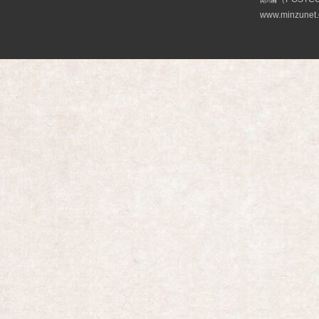
www.minzunet.c