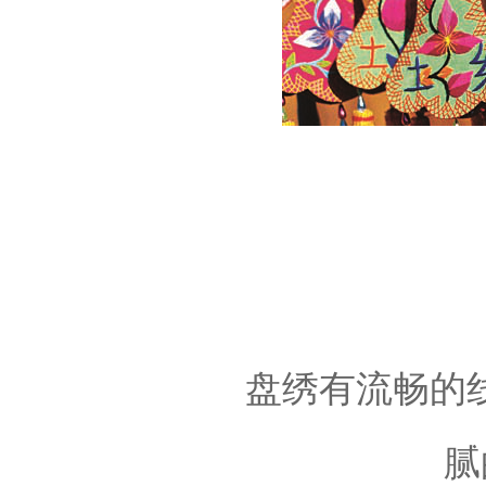
盘绣有流畅的
腻