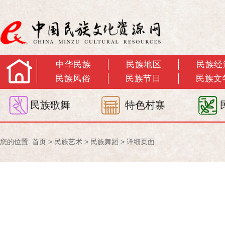
中华民族
民族地区
民族经
民族风俗
民族节日
民族文
民族歌舞
特色村寨
您的位置:
首页
>
民族艺术
>
民族舞蹈
> 详细页面