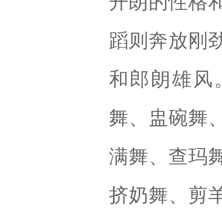
开朗的性格
蹈则奔放刚
和郎朗雄风
舞、盅碗舞
满舞、查玛
挤奶舞、剪