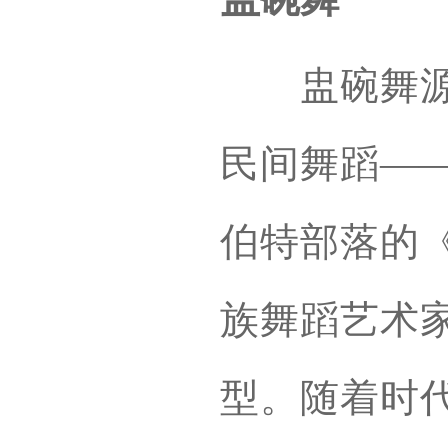
盅碗舞源自
民间舞蹈—
伯特部落的
族舞蹈艺术
型。随着时