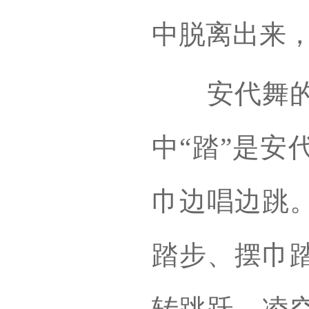
中脱离出来
安代舞的表
中“踏”是安
巾边唱边跳
踏步、摆巾
转跳跃、凌