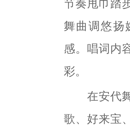
节奏甩巾踏
舞曲调悠扬
感。唱词内
彩。
在安代舞的
歌、好来宝