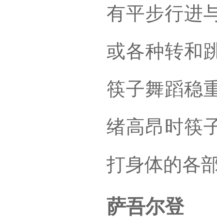
有平步行进
或各种转和
筷子舞蹈稳
绪高昂时筷
打身体的各
萨吾尔登