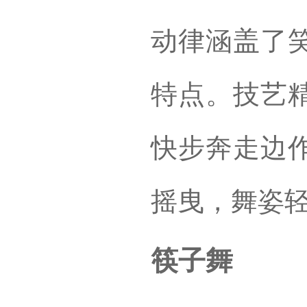
动律涵盖了
特点。技艺
快步奔走边
摇曳，舞姿
筷子舞