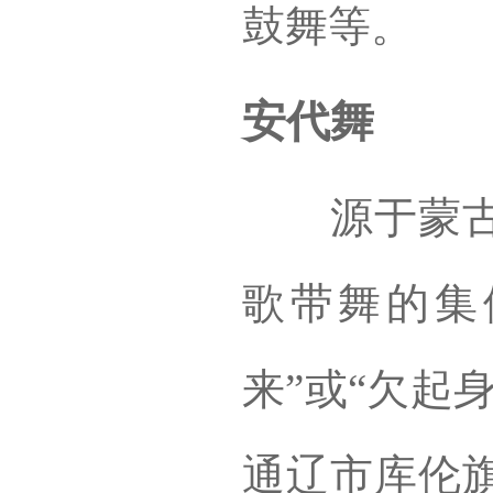
鼓舞等。
安代舞
源于蒙古民
歌带舞的集
来”或“欠起
通辽市
库伦