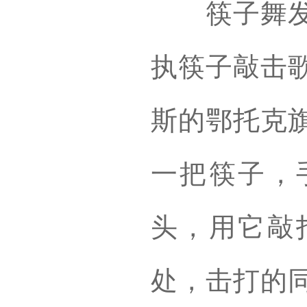
筷子舞发源
执筷子敲击
斯的鄂托克
一把筷子，
头，用它敲
处，击打的