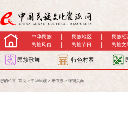
中华民族
民族地区
民族经
民族风俗
民族节日
民族文
民族歌舞
特色村寨
您的位置:
首页
>
中华民族
>
布依族
> 详细页面