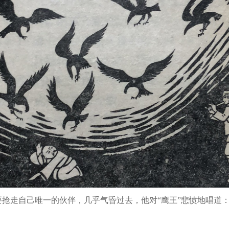
走自己唯一的伙伴，几乎气昏过去，他对“鹰王”悲愤地唱道
，