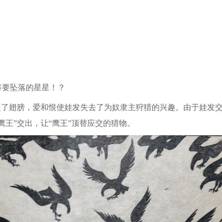
！
。
要坠落的星星！？
了翅膀，爱和恨使娃发失去了为奴隶主狩猎的兴趣。由于娃发交
鹰王”交出，让“鹰王”顶替应交的猎物。