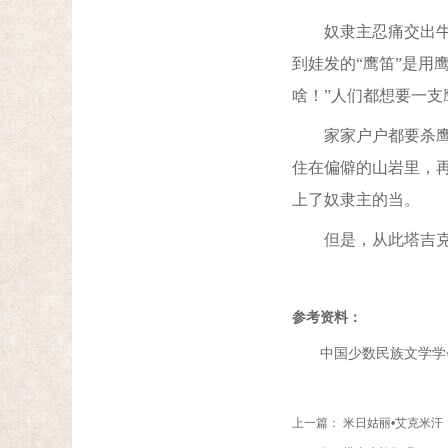
奴隶主忍痛交出牛羊
到娃发的“鹰笛”是用
啥！”人们都想要一
家家户户都要杀鹰做
住在偏僻的山岩里，
上了奴隶主的当。
但是，从此塔吉克人
参考资料：
中国少数民族文学学会编
上一篇：
米日姑丽•艾克米