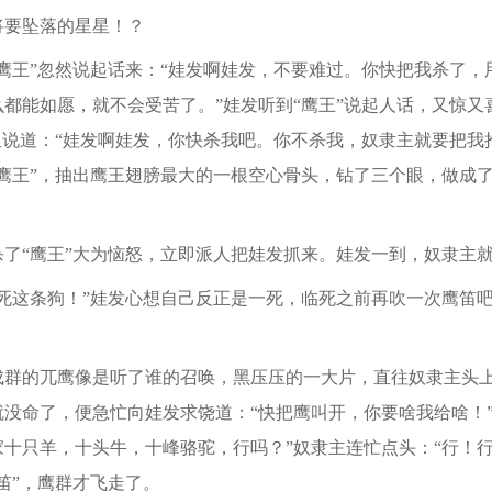
要坠落的星星！？
王”忽然说起话来：“娃发啊娃发，不要难过。你快把我杀了，
都能如愿，就不会受苦了。”娃发听到“鹰王”说起人话，又惊又
又说道：“娃发啊娃发，你快杀我吧。你不杀我，奴隶主就要把我
“鹰王”，抽出鹰王翅膀最大的一根空心骨头，钻了三个眼，做成
“鹰王”大为恼怒，立即派人把娃发抓来。娃发一到，奴隶主就
这条狗！”娃发心想自己反正是一死，临死之前再吹一次鹰笛吧
的兀鹰像是听了谁的召唤，黑压压的一大片，直往奴隶主头上
没命了，便急忙向娃发求饶道：“快把鹰叫开，你要啥我给啥！”
十只羊，十头牛，十峰骆驼，行吗？”奴隶主连忙点头：“行！行
笛”，鹰群才飞走了。