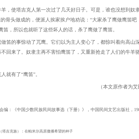
，使塔吉克人第一次过了几天好日子。可是，谁也没想到奴隶
鹰的骨头做成的，便派人挨家挨户地劝说：“大家杀了鹰做鹰笛吧
支鹰笛，所以也就听了这些坏人的话，杀了鹰做了鹰笛。
笛的事惊动了兀鹰。它们以为主人变心了，都惊叫着向高山深
再不回来了。奴隶主再不害怕鹰笛了，又重新抢走了人们的牛羊
就有了“鹰笛”。
（本文原作者为艾田
：《中国少数民族民间故事选（下册）》，中国民间文艺出版社，198
汗（塔吉克族）：在帕米尔高原撒播希望的种子