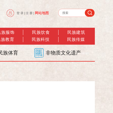
网站地图
登 录
|
注 册
|
民族服饰
民族饮食
民族建筑
民族教育
民族科技
民族传媒
民族体育
非物质文化遗产