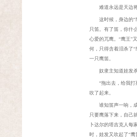
难道永远是天边将
这时候，身边的“鹰
只笛。有了笛，你什么
心爱的兀鹰。“鹰王”
何，只得含着泪杀了
一只鹰笛。
奴隶主知道娃发杀了
“拖出去，给我打死
吹了起来。
谁知笛声一响，成群
只要鹰落下来，自己就
卜达尔的塔吉克人每家
时，娃发又吹起了“鹰