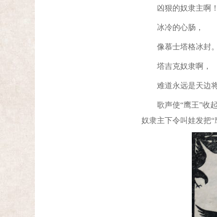
凶狠的奴隶主啊
冰冷的心肠，
像慕士塔格冰封
塔吉克奴隶啊，
难道永远是天边将
歌声使“鹰王”收起
奴隶主下令叫娃发把“