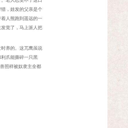
了。老人忍受不了这口
狩猎，娃发的父亲是个
带着人熊跑到遥远的一
主发觉了，马上派人把
时养的。这兀鹰虽说
和利爪能撕碎一只黑
鸟兽照样被奴隶主全都