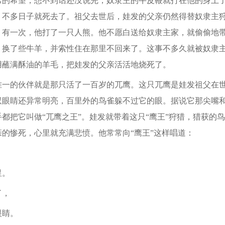
己的希望，想不到话还没说完，奴隶主的牛皮鞭就打在他的身上
，不多日子就死去了。祖父去世后，娃发的父亲仍然得替奴隶主
。有一次，他打了一只人熊。他不愿白送给奴隶主家，就偷偷地
，换了些牛羊，并索性住在那里不回来了。这事不多久就被奴隶
用蘸满酥油的羊毛，把娃发的父亲活活地烧死了。
的伙伴就是那只活了一百岁的兀鹰。这只兀鹰是娃发祖父在世
双眼睛还异常明亮，百里外的鸟雀躲不过它的眼。据说它那尖嘴
都把它叫做“兀鹰之王”。娃发就带着这只“鹰王”狩猎，猎获的
的惨死，心里就充满悲愤。他常常向“鹰王”这样唱道：
星。
了，
睛。