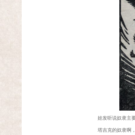
娃发听说奴隶主要抢
塔吉克的奴隶啊