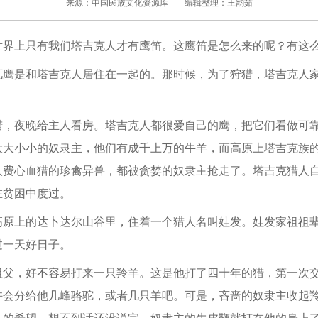
来源：中国民族文化资源库
编辑整理：王韵茹
上只有我们塔吉克人才有鹰笛。这鹰笛是怎么来的呢？有这
是和塔吉克人居住在一起的。那时候，为了狩猎，塔吉克人家
。
夜晚给主人看房。塔吉克人都很爱自己的鹰，把它们看做可靠
大大小小的奴隶主，他们有成千上万的牛羊，而高原上塔吉克族
人费心血猎的珍禽异兽，都被贪婪的奴隶主抢走了。塔吉克猎人
在贫困中度过。
上的达卜达尔山谷里，住着一个猎人名叫娃发。娃发家祖祖辈
过一天好日子。
，好不容易打来一只羚羊。这是他打了四十年的猎，第一次交
许会分给他几峰骆驼，或者几只羊吧。可是，吝啬的奴隶主收起