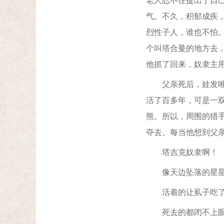
老人忍不住提出了自
气。不久，积郁成疾
烈性子人，谁也不怕
个叫塔合曼的地方去
他抓了回来，奴隶主
父亲死后，娃发唯一
活了百多年，可是一
熊。所以，周围的猎手
夺去。每当他想到父亲
塔吉克奴隶啊！
像天边坠落的星
活着的让虱子吃
死去的都闭不上眼