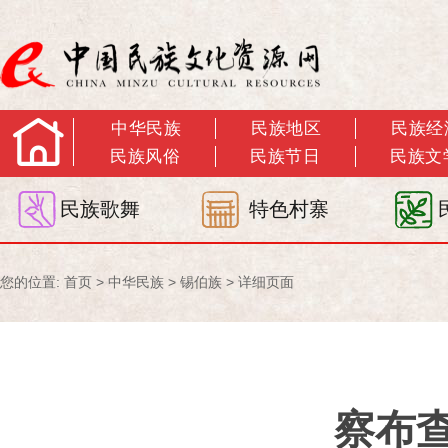
中华民族
民族地区
民族经
民族风俗
民族节日
民族文
民族歌舞
特色村寨
您的位置:
首页
>
中华民族
>
锡伯族
> 详细页面
察布