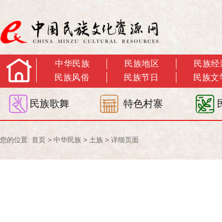
中华民族
民族地区
民族经
民族风俗
民族节日
民族文
民族歌舞
特色村寨
您的位置:
首页
>
中华民族
>
土族
> 详细页面