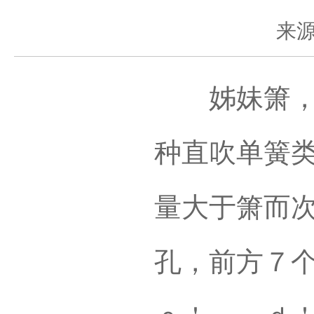
来
姊妹箫，布
种直吹单簧
量大于箫而
孔，前方７