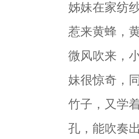
姊妹在家纺
惹来黄蜂，
微风吹来，
妹很惊奇，
竹子，又学
孔，能吹奏