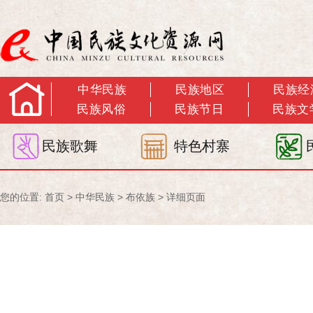
中华民族
民族地区
民族经
民族风俗
民族节日
民族文
民族歌舞
特色村寨
您的位置:
首页
>
中华民族
>
布依族
> 详细页面