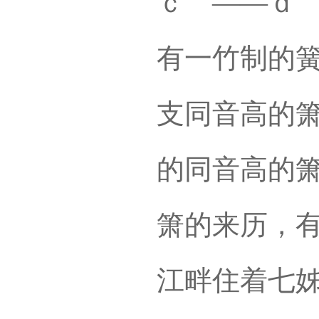
ｃ＇——ｄ
有一竹制的
支同音高的
的同音高的箫
箫的来历，
江畔住着七