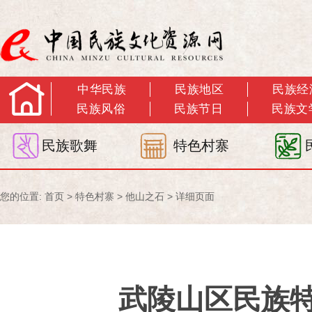
中华民族
民族地区
民族经
民族风俗
民族节日
民族文
民族歌舞
特色村寨
您的位置:
首页
>
特色村寨
>
他山之石
> 详细页面
武陵山区民族