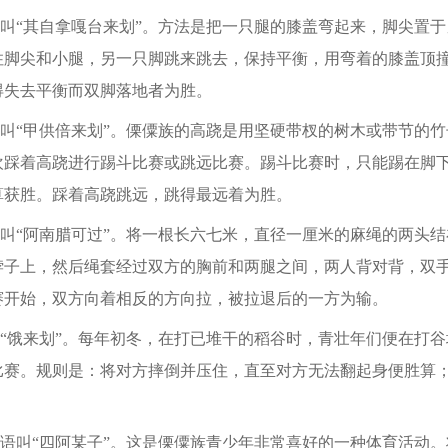
叫“其自拿嘎台来划”。方法是把一只腿的膝盖弯起来，脚尖置于
住脚尖和小腿，另一只脚跳来跳去，保持平衡，用弯着的膝盖顶
得失去平衡而双脚落地者为胜。
叫“甲供倍来划”。傈僳族的高跷是用坚硬带杈的树木或带节的竹
欢踩着高跷进行踢斗比赛或跳远比赛。踢斗比赛时，只能踢在脚
算获胜。踩着高跷跳远，跳得最远着为胜。
叫“阿南腊可过”。将一根长六七米，直径一厘米的麻绳的两头结
脖子上，然后绳套经过双方的胸前和两腿之间，两人背对背，双
赛开始，双方向着相反的方向拉，被拉退后的一方为输。
“饿来划”。每年初冬，在打已堆干的稻谷时，青壮年们便在打谷
比赛。规则是：将对方摔倒并压住，直至对方无法翻起身便胜算
语叫“四阿某子”。这是傈僳族青少年非常喜好的一种体育活动。