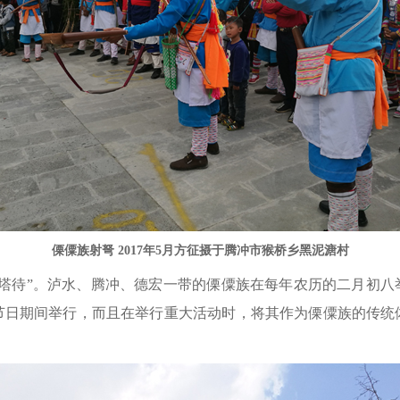
傈僳族射弩 2017年5月方征摄于腾冲市猴桥乡黑泥溏村
阿塔待”。泸水、腾冲、德宏一带的傈僳族在每年农历的二月初八
节日期间举行，而且在举行重大活动时，将其作为傈僳族的传统