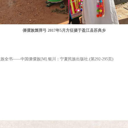
傈僳族篾弹弓 2017年5月方征摄于盈江县苏典乡
族全书——中国傈僳族[M].银川：宁夏民族出版社.(第292-295页)