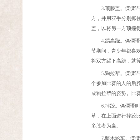
3.顶膝盖。傈僳语
方，并用双手分别抓
盖，以将另一方顶撞
4.踢高跷。傈僳语
节期间，青少年都喜
将双方踢下高跷，就
5.狗拉犁。傈僳语
个参加比赛的人的后
成狗拉犁的姿势。比
6.摔跤。傈僳语叫
草，在上面进行摔跤
多胜者为赢。
7.骑木轮车。傈僳