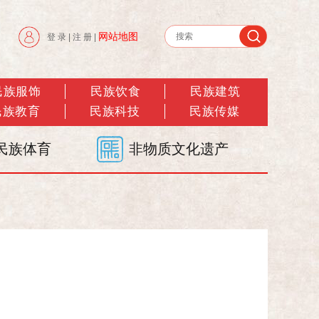
网站地图
登 录
|
注 册
|
民族服饰
民族饮食
民族建筑
民族教育
民族科技
民族传媒
民族体育
非物质文化遗产