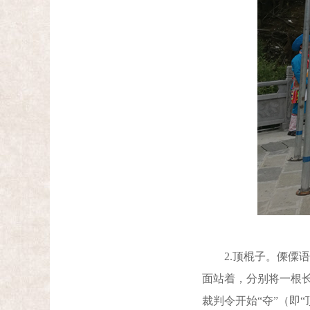
2.顶棍子。傈僳语叫
面站着，分别将一根长
裁判令开始“夺”（即