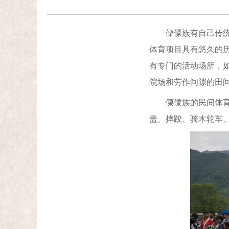
傈僳族有自己传统的
体育项目具有悠久的
有专门的活动场所，如
院场和劳作间隙的田
傈僳族的民间体育种
盖、摔跤、骑木轮车