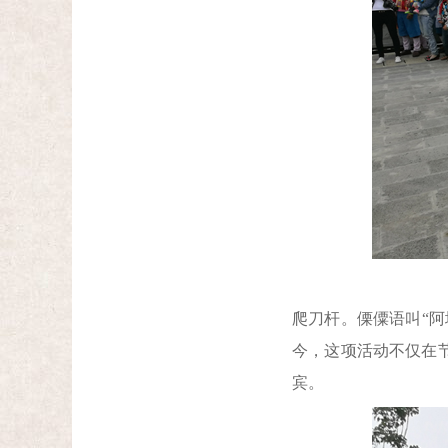
爬刀杆。傈僳语叫“
今，这项活动不仅在
宾。