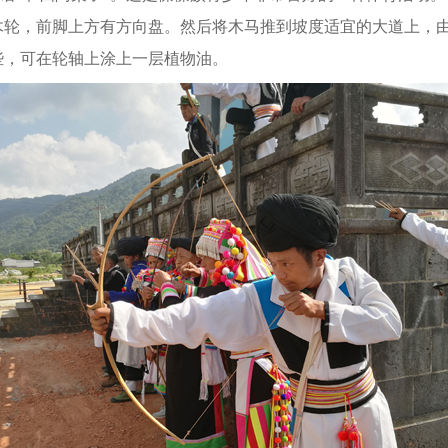
木轮，前脚上方有方向盘。然后将木马推到坡度适宜的大道上，
些，可在轮轴上涂上一层植物油。