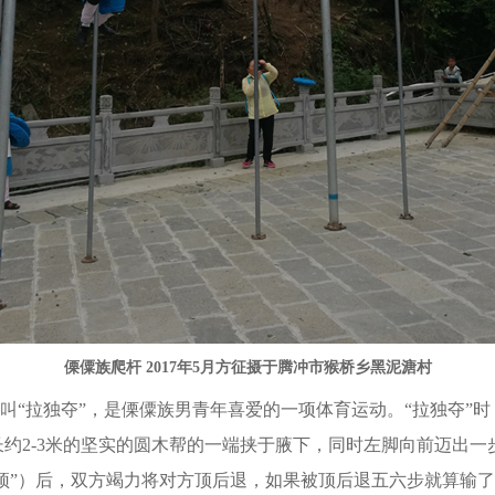
傈僳族爬杆 2017年5月方征摄于腾冲市猴桥乡黑泥溏村
“拉独夺”，是傈僳族男青年喜爱的一项体育运动。“拉独夺”时
约2-3米的坚实的圆木帮的一端挟于腋下，同时左脚向前迈出一
“顶”）后，双方竭力将对方顶后退，如果被顶后退五六步就算输